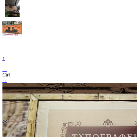
↑
←
Ctrl
→