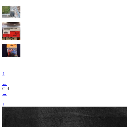
↑
←
Ctrl
→
↓