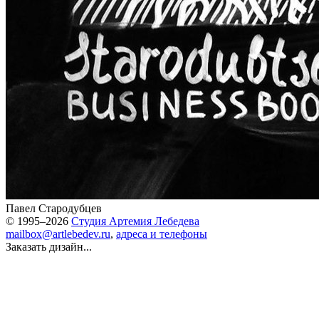
Павел Стародубцев
© 1995–2026
Студия Артемия Лебедева
mailbox@artlebedev.ru
,
адреса и телефоны
Заказать дизайн...