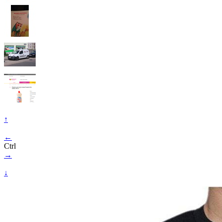
↑
←
Ctrl
→
↓