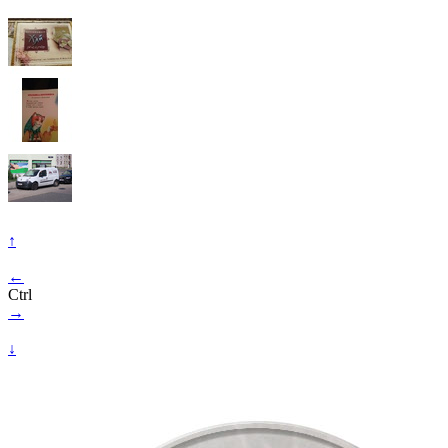
↑
←
Ctrl
→
↓