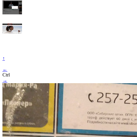
↑
←
Ctrl
→