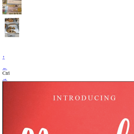
↑
←
Ctrl
→