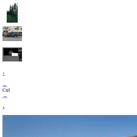
↑
←
Ctrl
→
↓