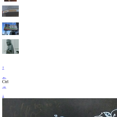
↑
←
Ctrl
→
↓