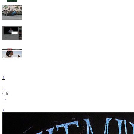
↑
←
Ctrl
→
↓