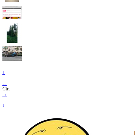
↑
←
Ctrl
→
↓