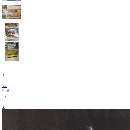
↑
←
Ctrl
→
↓