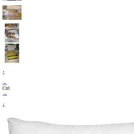
↑
←
Ctrl
→
↓