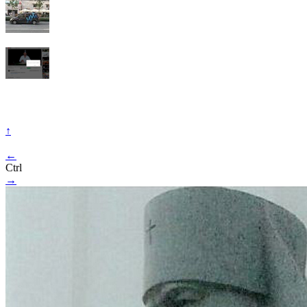
↑
←
Ctrl
→