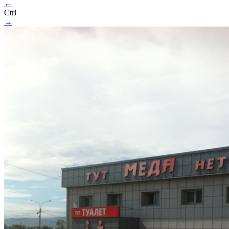
←
Ctrl
→