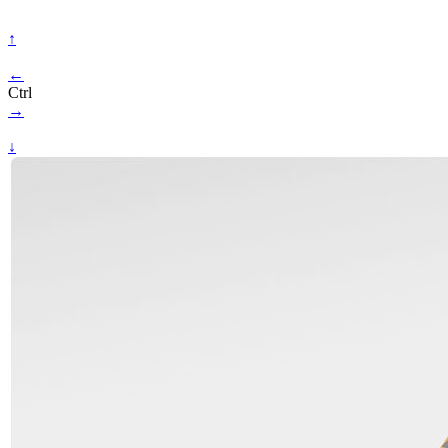
↑
←
Ctrl
→
↓