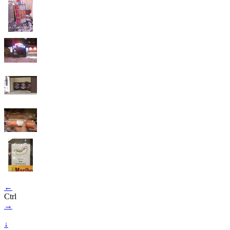
←
Ctrl
→
↓