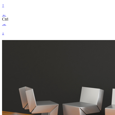
↑
←
Ctrl
→
↓