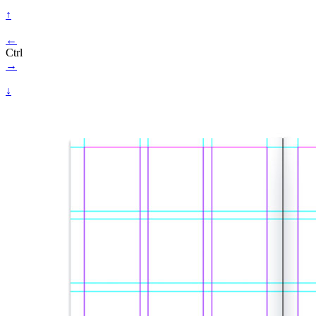
↑
←
Ctrl
→
↓