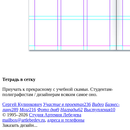
Тетрадь в сетку
Приучать к прекрасному с учебной скамьи. Студентам-
полиграфистам / дизайнерам всяким самое оно.
Сергей Кулинкович
Участие в проектах
236
Видео
Бизнес-
линч
289
Мозг
216
Фото дня
9
Награды
62
Выступления
10
© 1995–2026
Студия Артемия Лебедева
mailbox@artlebedev.ru
,
адреса и телефоны
Заказать дизайн...