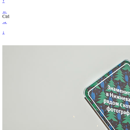
↑
←
Ctrl
→
↓