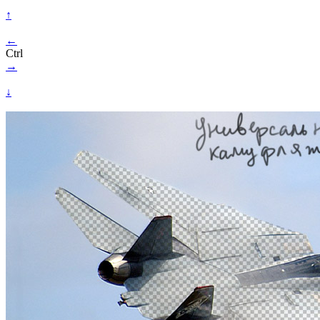
↑
←
Ctrl
→
↓