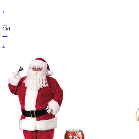
↑
←
Ctrl
→
↓