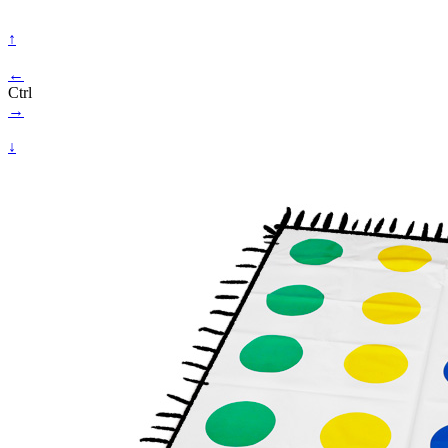
↑
←
Ctrl
→
↓