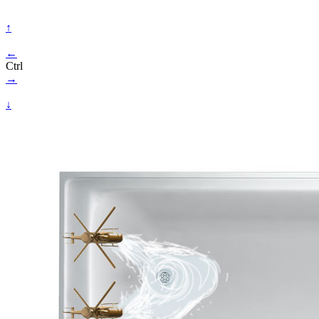
↑
←
Ctrl
→
↓