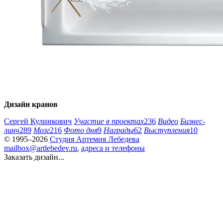
Дизайн кранов
Сергей Кулинкович
Участие в проектах
236
Видео
Бизнес-
линч
289
Мозг
216
Фото дня
9
Награды
62
Выступления
10
© 1995–2026
Студия Артемия Лебедева
mailbox@artlebedev.ru
,
адреса и телефоны
Заказать дизайн...