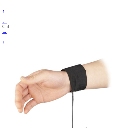
↑
←
Ctrl
→
↓