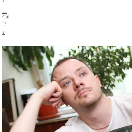
↑
←
Ctrl
→
↓