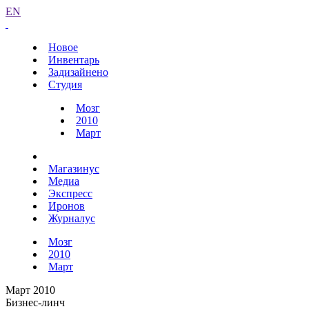
EN
Новое
Инвентарь
Задизайнено
Студия
Мозг
2010
Март
Магазинус
Медиа
Экспресс
Иронов
Журналус
Мозг
2010
Март
Март 2010
Бизнес-линч