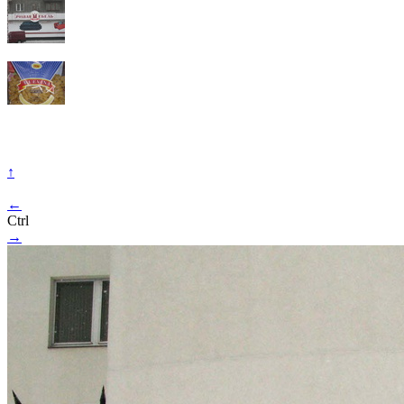
↑
←
Ctrl
→