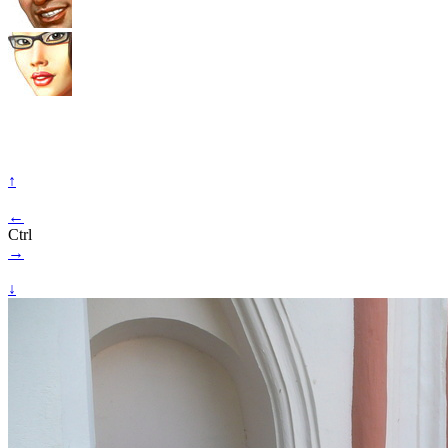
↑
←
Ctrl
→
↓