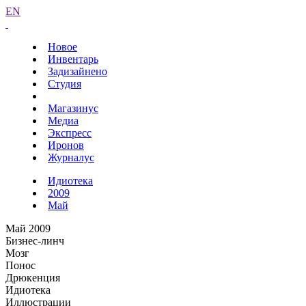
EN
Новое
Инвентарь
Задизайнено
Студия
Магазинус
Медиа
Экспресс
Иронов
Журналус
Идиотека
2009
Май
Май 2009
Бизнес-линч
Мозг
Понос
Дрюкенция
Идиотека
Иллюстрации