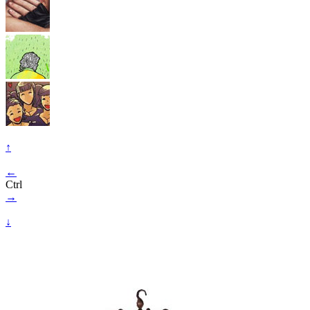
↑
←
Ctrl
→
↓