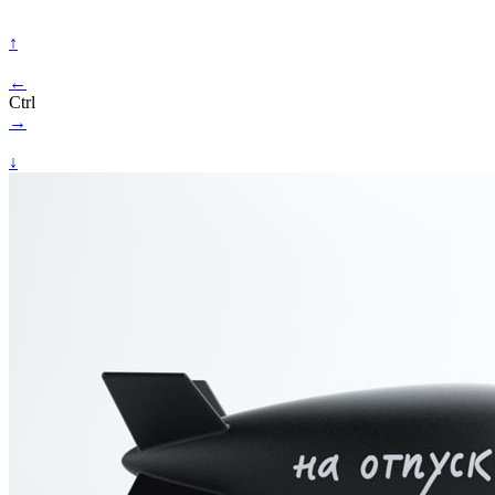
↑
←
Ctrl
→
↓