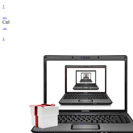
↑
←
Ctrl
→
↓