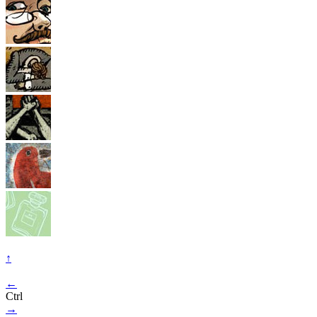
↑
←
Ctrl
→