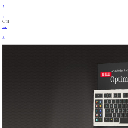
↑
←
Ctrl
→
↓