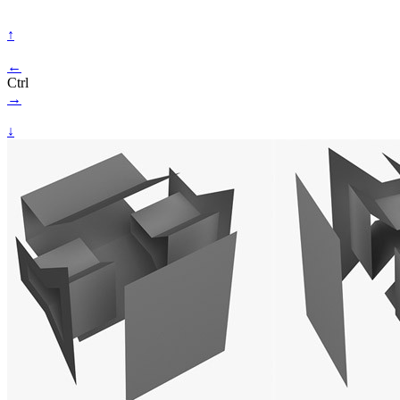
↑
←
Ctrl
→
↓