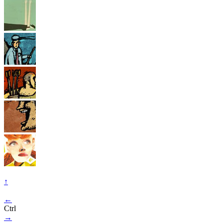
↑
←
Ctrl
→