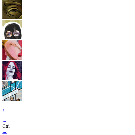
↑
←
Ctrl
→