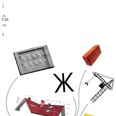
↑
←
Ctrl
→
↓