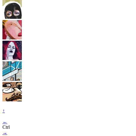
↑
←
Ctrl
→