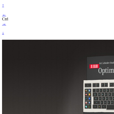
↑
←
Ctrl
→
↓