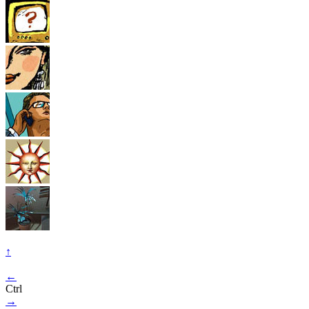
↑
←
Ctrl
→