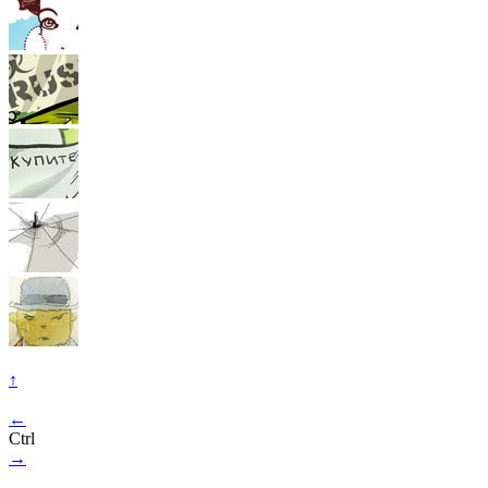
↑
←
Ctrl
→