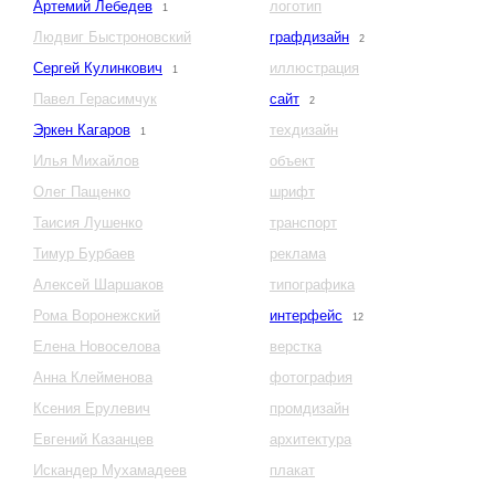
Артемий Лебедев
логотип
1
Людвиг Быстроновский
графдизайн
2
Сергей Кулинкович
иллюстрация
1
Павел Герасимчук
сайт
2
Эркен Кагаров
техдизайн
1
Илья Михайлов
объект
Олег Пащенко
шрифт
Таисия Лушенко
транспорт
Тимур Бурбаев
реклама
Алексей Шаршаков
типографика
Рома Воронежский
интерфейс
12
Елена Новоселова
верстка
Анна Клейменова
фотография
Ксения Ерулевич
промдизайн
Евгений Казанцев
архитектура
Искандер Мухамадеев
плакат