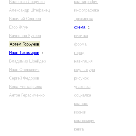
Валентин Лощинин
каллиграфия
Александр Штефанец
инфографика
Василий Сергеев
трехмерка
Егор Жгун
схема
2
Вячеслав Кутеев
визитка
Артем Горбунов
форма
Иван Тихомиров
город
1
Владимир Шрейдер
навигация
Иван Оленкевич
скульптура
Сергей Федоров
рисунок
Вера Евстафьева
упаковка
Антон Герасименко
социалка
коллаж
иконки
композиция
книга