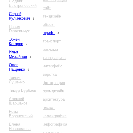
Людвиг
Быстроновский
сайт
Сергей
техдизайн
Кулинкович
1
объект
Павел
Герасимчук
шрифт
4
Эркен
транспорт
Кагаров
2
реклама
Илья
Михайлов
1
типографика
Олег
интерфейс
Пащенко
6
верстка
Таисия
Лушенко
фотография
Тимур Бурбаев
промдизайн
Алексей
архитектура
Шаршаков
плакат
Рома
Воронежский
каллиграфия
Елена
инфографика
Новоселова
трехмерка