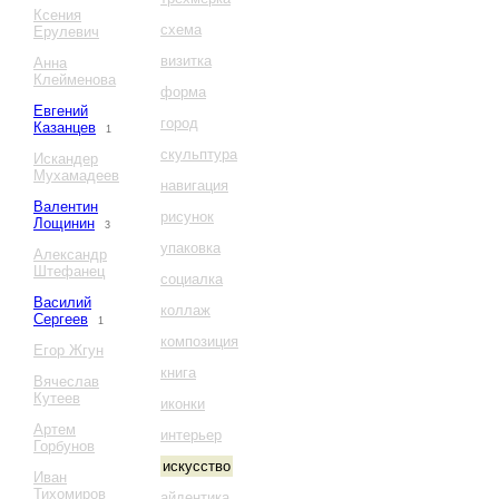
Ксения
схема
Ерулевич
визитка
Анна
Клейменова
форма
Евгений
город
Казанцев
1
скульптура
Искандер
Мухамадеев
навигация
Валентин
рисунок
Лощинин
3
упаковка
Александр
Штефанец
социалка
Василий
коллаж
Сергеев
1
композиция
Егор Жгун
книга
Вячеслав
Кутеев
иконки
Артем
интерьер
Горбунов
искусство
Иван
Тихомиров
айдентика