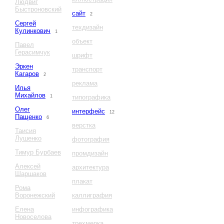
Людвиг
Быстроновский
сайт
2
Сергей
техдизайн
Кулинкович
1
объект
Павел
Герасимчук
шрифт
Эркен
транспорт
Кагаров
2
реклама
Илья
Михайлов
1
типографика
Олег
интерфейс
12
Пащенко
6
верстка
Таисия
Лушенко
фотография
Тимур Бурбаев
промдизайн
Алексей
архитектура
Шаршаков
плакат
Рома
Воронежский
каллиграфия
Елена
инфографика
Новоселова
трехмерка