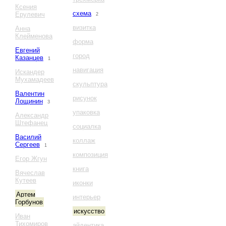
Ксения
схема
Ерулевич
2
визитка
Анна
Клейменова
форма
Евгений
город
Казанцев
1
навигация
Искандер
Мухамадеев
скульптура
Валентин
рисунок
Лощинин
3
упаковка
Александр
Штефанец
социалка
Василий
коллаж
Сергеев
1
композиция
Егор Жгун
книга
Вячеслав
Кутеев
иконки
Артем
интерьер
Горбунов
искусство
Иван
Тихомиров
айдентика