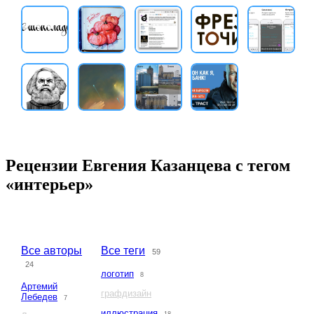
Рецензии Евгения Казанцева с тегом
«интерьер»
Все авторы
Все теги
59
24
логотип
8
Артемий
графдизайн
Лебедев
7
иллюстрация