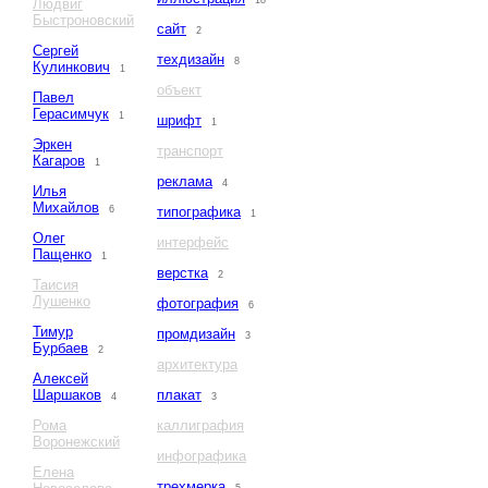
18
Людвиг
Быстроновский
сайт
2
Сергей
техдизайн
8
Кулинкович
1
объект
Павел
Герасимчук
1
шрифт
1
Эркен
транспорт
Кагаров
1
реклама
4
Илья
Михайлов
6
типографика
1
Олег
интерфейс
Пащенко
1
верстка
2
Таисия
Лушенко
фотография
6
Тимур
промдизайн
3
Бурбаев
2
архитектура
Алексей
Шаршаков
плакат
4
3
Рома
каллиграфия
Воронежский
инфографика
Елена
трехмерка