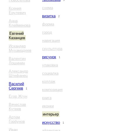
Новоселова
5
схема
Ксения
Ерулевич
визитка
2
Анна
форма
Клейменова
город
Евгений
Казанцев
навигация
Искандер
скульптура
Мухамадеев
рисунок
1
Валентин
Лощинин
упаковка
Александр
социалка
Штефанец
коллаж
Василий
Сергеев
1
композиция
Егор Жгун
книга
Вячеслав
иконки
Кутеев
интерьер
Артем
Горбунов
искусство
1
Иван
айдентика