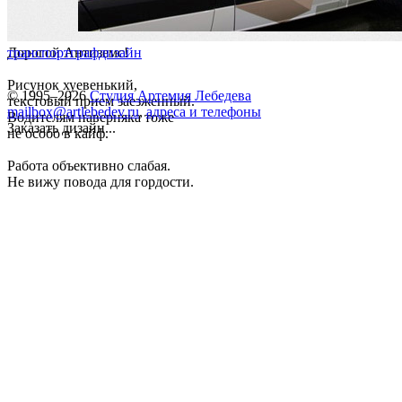
Дорогой Антиземс!
транспорт
графдизайн
Рисунок хуевенький,
© 1995–2026
Студия Артемия Лебедева
текстовый прием заезженный.
mailbox@artlebedev.ru
,
адреса и телефоны
Водителям наверняка тоже
Заказать дизайн...
не особо в кайф.
Работа объективно слабая.
Не вижу повода для гордости.