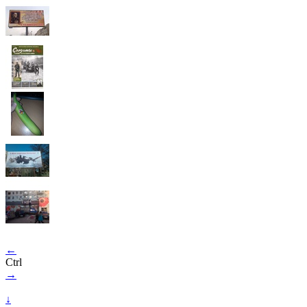
←
Ctrl
→
↓