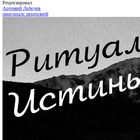
Рецензировал
Артемий Лебедев
оригинал
с рецензией