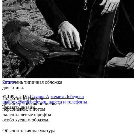
Это очень типичная обложка
книга
для книги.
© 1995–2026
Студия Артемия Лебедева
По фотке неумелый
mailbox@artlebedev.ru
,
адреса и телефоны
дизайнер кое-как обрисовал
Заказать дизайн...
персонажей, а потом
налепил левые шрифты
особо хуевым образом.
Обычно такая макулатура