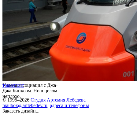
У меня ассоциация с Джа-
транспорт
Джа Бинксом. Но в целом
неплохо.
© 1995–2026
Студия Артемия Лебедева
mailbox@artlebedev.ru
,
адреса и телефоны
Заказать дизайн...