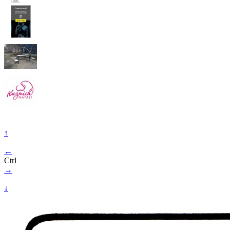
↑
←
Ctrl
→
↓