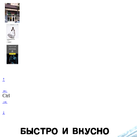
↑
←
Ctrl
→
↓